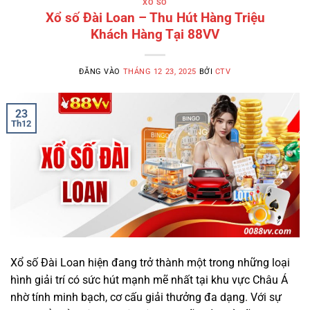
XỔ SỐ
Xổ số Đài Loan – Thu Hút Hàng Triệu
Khách Hàng Tại 88VV
ĐĂNG VÀO
THÁNG 12 23, 2025
BỞI
CTV
23
Th12
Xổ số Đài Loan hiện đang trở thành một trong những loại
hình giải trí có sức hút mạnh mẽ nhất tại khu vực Châu Á
nhờ tính minh bạch, cơ cấu giải thưởng đa dạng. Với sự