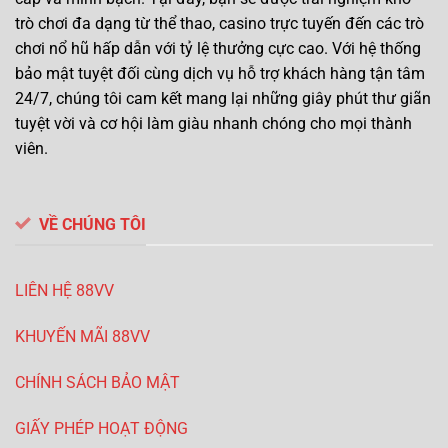
trò chơi đa dạng từ thể thao, casino trực tuyến đến các trò
chơi nổ hũ hấp dẫn với tỷ lệ thưởng cực cao. Với hệ thống
bảo mật tuyệt đối cùng dịch vụ hỗ trợ khách hàng tận tâm
24/7, chúng tôi cam kết mang lại những giây phút thư giãn
tuyệt vời và cơ hội làm giàu nhanh chóng cho mọi thành
viên.
VỀ CHÚNG TÔI
LIÊN HỆ 88VV
KHUYẾN MÃI 88VV
CHÍNH SÁCH BẢO MẬT
GIẤY PHÉP HOẠT ĐỘNG