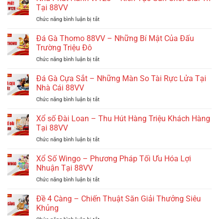
Tại 88VV
ở
Chức năng bình luận bị tắt
Nhà
Phát
Đá Gà Thomo 88VV – Những Bí Mật Của Đấu
Hành
Trường Triệu Đô
W128
ở
Chức năng bình luận bị tắt
–
Đá
Kiến
Gà
Đá Gà Cựa Sắt – Những Màn So Tài Rực Lửa Tại
Tạo
Thomo
Sân
Nhà Cái 88VV
88VV
Chơi
ở
Chức năng bình luận bị tắt
–
Giải
Đá
Những
Trí
Gà
Xổ số Đài Loan – Thu Hút Hàng Triệu Khách Hàng
Bí
Tại
Cựa
Mật
Tại 88VV
88VV
Sắt
Của
ở
Chức năng bình luận bị tắt
–
Đấu
Xổ
Những
Trường
số
Xổ Số Wingo – Phương Pháp Tối Ưu Hóa Lợi
Màn
Triệu
Đài
So
Nhuận Tại 88VV
Đô
Loan
Tài
ở
Chức năng bình luận bị tắt
–
Rực
Xổ
Thu
Lửa
Số
Đề 4 Càng – Chiến Thuật Săn Giải Thưởng Siêu
Hút
Tại
Wingo
Hàng
Khủng
Nhà
–
Triệu
Cái