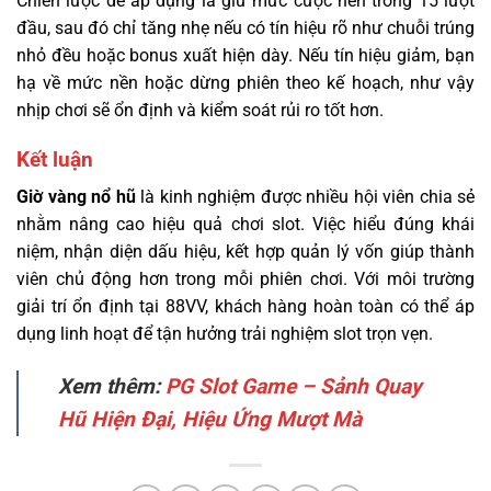
Chiến lược dễ áp dụng là giữ mức cược nền trong 15 lượt
đầu, sau đó chỉ tăng nhẹ nếu có tín hiệu rõ như chuỗi trúng
nhỏ đều hoặc bonus xuất hiện dày. Nếu tín hiệu giảm, bạn
hạ về mức nền hoặc dừng phiên theo kế hoạch, như vậy
nhịp chơi sẽ ổn định và kiểm soát rủi ro tốt hơn.
Kết luận
Giờ vàng nổ hũ
là kinh nghiệm được nhiều hội viên chia sẻ
nhằm nâng cao hiệu quả chơi slot. Việc hiểu đúng khái
niệm, nhận diện dấu hiệu, kết hợp quản lý vốn giúp thành
viên chủ động hơn trong mỗi phiên chơi. Với môi trường
giải trí ổn định tại 88VV, khách hàng hoàn toàn có thể áp
dụng linh hoạt để tận hưởng trải nghiệm slot trọn vẹn.
Xem thêm:
PG Slot Game – Sảnh Quay
Hũ Hiện Đại, Hiệu Ứng Mượt Mà