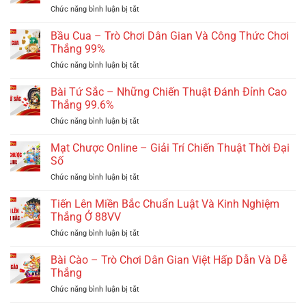
Tiếp
ở
Chức năng bình luận bị tắt
Truyền
Chuẩn
Sicbo
Thống,
Casino
–
Bầu Cua – Trò Chơi Dân Gian Và Công Thức Chơi
Luật
Game
Đơn
Thắng 99%
Giải
Giản
ở
Chức năng bình luận bị tắt
Trí
Dễ
Bầu
Hàng
Thắng
Cua
Bài Tứ Sắc – Những Chiến Thuật Đánh Đỉnh Cao
Đầu
–
Với
Thắng 99.6%
Trò
Chỉ
ở
Chức năng bình luận bị tắt
Chơi
3
Bài
Dân
Viên
Tứ
Mạt Chược Online – Giải Trí Chiến Thuật Thời Đại
Gian
Xí
Sắc
Và
Số
Ngầu
–
Công
ở
Chức năng bình luận bị tắt
Những
Thức
Mạt
Chiến
Chơi
Chược
Tiến Lên Miền Bắc Chuẩn Luật Và Kinh Nghiệm
Thuật
Thắng
Online
Đánh
Thắng Ở 88VV
99%
–
Đỉnh
ở
Chức năng bình luận bị tắt
Giải
Cao
Tiến
Trí
Thắng
Lên
Bài Cào – Trò Chơi Dân Gian Việt Hấp Dẫn Và Dễ
Chiến
99.6%
Miền
Thuật
Thắng
Bắc
Thời
ở
Chức năng bình luận bị tắt
Chuẩn
Đại
Bài
Luật
Số