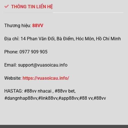
THÔNG TIN LIỂN HỆ
Thương hiệu:
88VV
Địa chỉ: 14 Phan Văn Đối, Bà Điểm, Hóc Môn, Hồ Chí Minh
Phone: 0977 909 905
Email:
support@vuasoicau.info
Website:
https://vuasoicau.info/
HASTAG: #88vv nhacai , #88vv bet,
#dangnhap88vv,#link88vv,#app88vv,#88 vv,#88vv