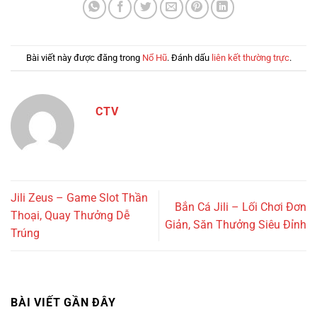
Bài viết này được đăng trong
Nổ Hũ
. Đánh dấu
liên kết thường trực
.
CTV
Jili Zeus – Game Slot Thần
Bắn Cá Jili – Lối Chơi Đơn
Thoại, Quay Thưởng Dễ
Giản, Săn Thưởng Siêu Đỉnh
Trúng
BÀI VIẾT GẦN ĐÂY