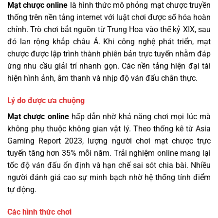
Mạt chược online
là hình thức mô phỏng mạt chược truyền
thống trên nền tảng internet với luật chơi được số hóa hoàn
chỉnh. Trò chơi bắt nguồn từ Trung Hoa vào thế kỷ XIX, sau
đó lan rộng khắp châu Á. Khi công nghệ phát triển, mạt
chược được lập trình thành phiên bản trực tuyến nhằm đáp
ứng nhu cầu giải trí nhanh gọn. Các nền tảng hiện đại tái
hiện hình ảnh, âm thanh và nhịp độ ván đấu chân thực.
Lý do được ưa chuộng
Mạt chược online
hấp dẫn nhờ khả năng chơi mọi lúc mà
không phụ thuộc không gian vật lý. Theo thống kê từ Asia
Gaming Report 2023, lượng người chơi mạt chược trực
tuyến tăng hơn 35% mỗi năm. Trải nghiệm online mang lại
tốc độ ván đấu ổn định và hạn chế sai sót chia bài. Nhiều
người đánh giá cao sự minh bạch nhờ hệ thống tính điểm
tự động.
Các hình thức chơi