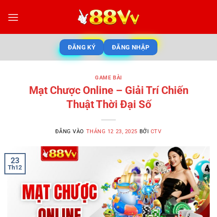
Bỏ
qua
nội
dung
ĐĂNG KÝ
ĐĂNG NHẬP
GAME BÀI
Mạt Chược Online – Giải Trí Chiến
Thuật Thời Đại Số
ĐĂNG VÀO
THÁNG 12 23, 2025
BỞI
CTV
23
Th12