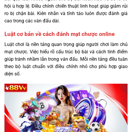
hội ù hợp lệ. Điều chỉnh chiến thuật linh hoạt giúp giảm rủi
ro bị chặn bài. Kiên nhẫn và tỉnh táo luôn được đánh giá
cao trong các ván đấu dài.
Luật cơ bản về cách đánh mạt chược online
Luật chơi là nền tảng quan trọng giúp người chơi làm chủ
mạt chược. Việc hiểu rõ cấu trúc bộ bài và cách tính điểm
giúp tránh nhầm lẫn trong ván đấu. Mỗi nền tảng đều tuân
theo bộ luật chuẩn với điều chỉnh nhỏ cho phù hợp giao
diện số.