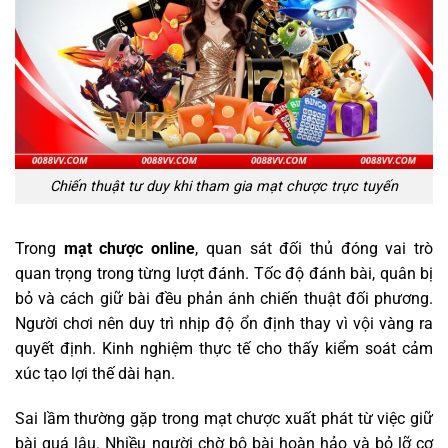
Chiến thuật tư duy khi tham gia mạt chược trực tuyến
Trong
mạt chược online
, quan sát đối thủ đóng vai trò
quan trọng trong từng lượt đánh. Tốc độ đánh bài, quân bị
bỏ và cách giữ bài đều phản ánh chiến thuật đối phương.
Người chơi nên duy trì nhịp độ ổn định thay vì vội vàng ra
quyết định. Kinh nghiệm thực tế cho thấy kiểm soát cảm
xúc tạo lợi thế dài hạn.
Sai lầm thường gặp trong mạt chược xuất phát từ việc giữ
bài quá lâu. Nhiều người chờ bộ bài hoàn hảo và bỏ lỡ cơ