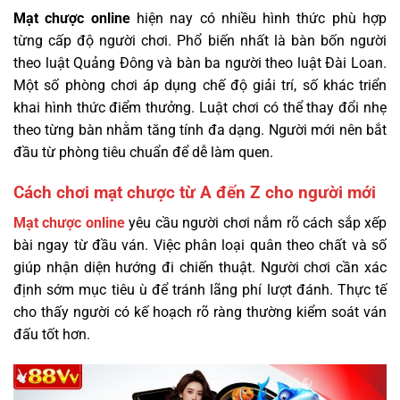
Mạt chược online
hiện nay có nhiều hình thức phù hợp
từng cấp độ người chơi. Phổ biến nhất là bàn bốn người
theo luật Quảng Đông và bàn ba người theo luật Đài Loan.
Một số phòng chơi áp dụng chế độ giải trí, số khác triển
khai hình thức điểm thưởng. Luật chơi có thể thay đổi nhẹ
theo từng bàn nhằm tăng tính đa dạng. Người mới nên bắt
đầu từ phòng tiêu chuẩn để dễ làm quen.
Cách chơi mạt chược từ A đến Z cho người mới
Mạt chược online
yêu cầu người chơi nắm rõ cách sắp xếp
bài ngay từ đầu ván. Việc phân loại quân theo chất và số
giúp nhận diện hướng đi chiến thuật. Người chơi cần xác
định sớm mục tiêu ù để tránh lãng phí lượt đánh. Thực tế
cho thấy người có kế hoạch rõ ràng thường kiểm soát ván
đấu tốt hơn.