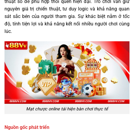
thuật số để phù hợp thói quen hiện đại. Trò chơi vẫn giữ
nguyên giá trị chiến thuật, tư duy logic và khả năng quan
sát sắc bén của người tham gia. Sự khác biệt nằm ở tốc
độ, tính tiện lợi và khả năng kết nối nhiều người chơi cùng
lúc.
Mạt chược online tái hiện bàn chơi thực tế
Nguồn gốc phát triển