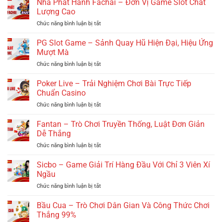
Nhà Phát Hành Fachai – Đơn Vị Game Slot Chất
Thời
Đỉnh
–
Gian
Lượng Cao
Game
Chơi
ở
Chức năng bình luận bị tắt
Slot
Slot
Nhà
Thần
Luôn
Phát
PG Slot Game – Sảnh Quay Hũ Hiện Đại, Hiệu Ứng
Thoại,
Thắng
Hành
Quay
Mượt Mà
Fachai
Thưởng
ở
Chức năng bình luận bị tắt
–
Dễ
PG
Đơn
Trúng
Slot
Poker Live – Trải Nghiệm Chơi Bài Trực Tiếp
Vị
Game
Game
Chuẩn Casino
–
Slot
ở
Chức năng bình luận bị tắt
Sảnh
Chất
Poker
Quay
Lượng
Live
Fantan – Trò Chơi Truyền Thống, Luật Đơn Giản
Hũ
Cao
–
Hiện
Dễ Thắng
Trải
Đại,
ở
Chức năng bình luận bị tắt
Nghiệm
Hiệu
Fantan
Chơi
Ứng
–
Sicbo – Game Giải Trí Hàng Đầu Với Chỉ 3 Viên Xí
Bài
Mượt
Trò
Trực
Ngầu
Mà
Chơi
Tiếp
ở
Chức năng bình luận bị tắt
Truyền
Chuẩn
Sicbo
Thống,
Casino
–
Bầu Cua – Trò Chơi Dân Gian Và Công Thức Chơi
Luật
Game
Đơn
Thắng 99%
Giải
Giản