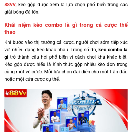
88VV
, kèo gộp được xem là lựa chọn phổ biến trong các
giải bóng đá lớn.
Khái niệm kèo combo là gì trong cá cược thể
thao
Khi bước vào thị trường cá cược, người chơi sớm tiếp xúc
với nhiều dạng kèo khác nhau. Trong số đó,
kèo combo là
gì
trở thành câu hỏi phổ biến vì cách chơi khá khác biệt.
Kèo gộp được hiểu là hình thức gộp nhiều kèo đơn trong
cùng một vé cược. Mỗi lựa chọn đại diện cho một trận đấu
hoặc một cửa cược cụ thể.