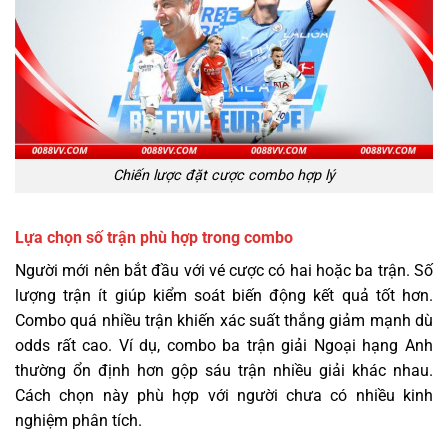
Chiến lược đặt cược combo hợp lý
Lựa chọn số trận phù hợp trong combo
Người mới nên bắt đầu với vé cược có hai hoặc ba trận. Số
lượng trận ít giúp kiểm soát biến động kết quả tốt hơn.
Combo quá nhiều trận khiến xác suất thắng giảm mạnh dù
odds rất cao. Ví dụ, combo ba trận giải Ngoại hạng Anh
thường ổn định hơn gộp sáu trận nhiều giải khác nhau.
Cách chọn này phù hợp với người chưa có nhiều kinh
nghiệm phân tích.