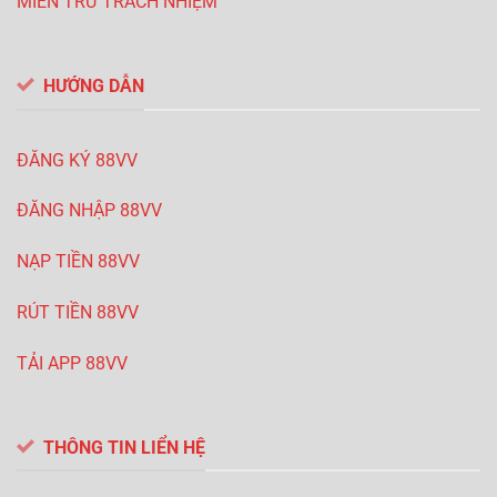
MIỄN TRỪ TRÁCH NHIỆM
HƯỚNG DẪN
ĐĂNG KÝ 88VV
ĐĂNG NHẬP 88VV
NẠP TIỀN 88VV
RÚT TIỀN 88VV
TẢI APP 88VV
THÔNG TIN LIỂN HỆ