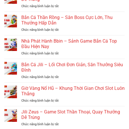
Dụ
Lược
ở
Chức năng bình luận bị tắt
Khi
Chơi
Bắn
Chơi
Hiệu
Cá
Bắn Cá Thần Rồng – Săn Boss Cực Lớn, Thu
Cá
Quả
Rùa
Cược
Thưởng Hấp Dẫn
Ở
Xanh
Bóng
88VV
ở
Chức năng bình luận bị tắt
–
Đá
Bắn
Giải
Ở
Cá
Nhà Phát Hành Bbin – Sảnh Game Bắn Cá Top
Trí
Nhà
Thần
Nhẹ
Đầu Hiện Nay
Cái
Rồng
Nhàng,
88VV
ở
Chức năng bình luận bị tắt
–
Dễ
Nhà
Săn
Chơi
Phát
Bắn Cá Jili – Lối Chơi Đơn Giản, Săn Thưởng Siêu
Boss
Dễ
Hành
Cực
Đỉnh
Trúng
Bbin
Lớn,
ở
Chức năng bình luận bị tắt
–
Thu
Bắn
Sảnh
Thưởng
Cá
Giờ Vàng Nổ Hũ – Khung Thời Gian Chơi Slot Luôn
Game
Hấp
Jili
Bắn
Thắng
Dẫn
–
Cá
ở
Chức năng bình luận bị tắt
Lối
Top
Giờ
Chơi
Đầu
Vàng
Jili Zeus – Game Slot Thần Thoại, Quay Thưởng
Đơn
Hiện
Nổ
Giản,
Dễ Trúng
Nay
Hũ
Săn
ở
Chức năng bình luận bị tắt
–
Thưởng
Jili