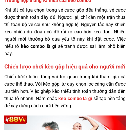
Trường hợp thắng và thua của kèo combo
Khi tất cả lựa chọn trong vé cược gộp đều thắng, vé cược
được thanh toán đầy đủ. Ngược lại, chỉ cần một trận thua
thì toàn bộ vé coi như không hợp lệ. Nguyên tắc này khiến
kèo nhiều dự đoán có độ rủi ro cao hơn kèo đơn. Nhiều
người mới thường bỏ qua yếu tố này khi đặt cược. Việc
hiểu rõ
kèo combo là gì
sẽ tránh được sai lầm phổ biến
này.
Chiến lược chơi kèo gộp hiệu quả cho người mới
Chiến lược luôn đóng vai trò quan trọng khi tham gia cá
cược thể thao. Với kèo gộp, tư duy chọn lọc càng cần được
ưu tiên hơn. Việc ghép kèo thiếu tính toán thường dẫn đến
thua lỗ nhanh. Nắm chắc
kèo combo là gì
sẽ tạo nền tảng
để xây dựng cách chơi bền vững.