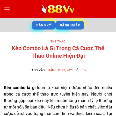
Bỏ
qua
nội
dung
ĐĂNG KÝ
ĐĂNG NHẬP
THỂ THAO
Kèo Combo Là Gì Trong Cá Cược Thể
Thao Online Hiện Đại
ĐĂNG VÀO
THÁNG 12 23, 2025
BỞI
CTV
Kèo combo là gì
luôn là khái niệm được nhắc đến nhiều
trong cá cược thể thao trực tuyến hiện nay. Người chơi
thường gặp loại kèo này khi muốn tăng mạnh tỷ lệ thưởng
từ một số vốn ban đầu. Nếu chưa hiểu rõ bản chất, việc đặt
cược dễ rơi vào trạng thái cảm tính và thiếu kiểm soát. Tại