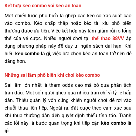
Kết hợp kèo combo với kèo an toàn
Một chiến lược phổ biến là ghép các kèo có xác suất cao
vào combo. Kèo chấp thấp hoặc kèo tài xỉu phổ biến
thường được ưu tiên. Việc kết hợp này làm giảm rủi ro tổng
thể của vé cược. Nhiều người chơi tại
thể thao 88VV
áp
dụng phương pháp này để duy trì ngân sách dài hạn. Khi
hiểu
kèo combo là gì
, việc lựa chọn kèo an toàn trở nên dễ
dàng hơn.
Những sai lầm phổ biến khi chơi kèo combo
Sai lầm lớn nhất là tham odds cao mà bỏ qua phân tích
trận đấu. Một số người ghép quá nhiều trận chỉ vì tỷ lệ hấp
dẫn. Thiếu quản lý vốn cũng khiến người chơi dễ rơi vào
chuỗi thua liên tiếp. Ngoài ra, đặt cược theo cảm xúc sau
khi thua thường dẫn đến quyết định thiếu tỉnh táo. Tránh
các lỗi này là bước quan trọng khi tiếp cận
kèo combo là
gì
.