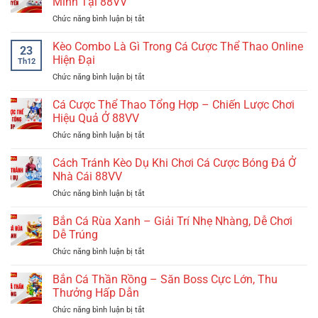
Minh Tại 88VV
88VV
Nam
Thưởng
ở
Chức năng bình luận bị tắt
–
Siêu
Kèo
Cơ
Khủng
Bóng
Kèo Combo Là Gì Trong Cá Cược Thể Thao Online
Hội
23
Chuyền
Nhận
Hiện Đại
Th12
–
Thưởng
ở
Chức năng bình luận bị tắt
Chiến
Gấp
Kèo
Thuật
8880
Combo
Cá Cược Thể Thao Tổng Hợp – Chiến Lược Chơi
Đầu
Lần
Là
Tư
Hiệu Quả Ở 88VV
Tại
Gì
Thông
88VV
ở
Chức năng bình luận bị tắt
Trong
Minh
Cá
Cá
Tại
Cược
Cách Tránh Kèo Dụ Khi Chơi Cá Cược Bóng Đá Ở
Cược
88VV
Thể
Thể
Nhà Cái 88VV
Thao
Thao
ở
Chức năng bình luận bị tắt
Tổng
Online
Cách
Hợp
Hiện
Tránh
Bắn Cá Rùa Xanh – Giải Trí Nhẹ Nhàng, Dễ Chơi
–
Đại
Kèo
Chiến
Dễ Trúng
Dụ
Lược
ở
Chức năng bình luận bị tắt
Khi
Chơi
Bắn
Chơi
Hiệu
Cá
Bắn Cá Thần Rồng – Săn Boss Cực Lớn, Thu
Cá
Quả
Rùa
Cược
Thưởng Hấp Dẫn
Ở
Xanh
Bóng
88VV
ở
Chức năng bình luận bị tắt
–
Đá