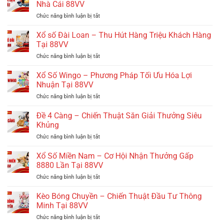
Thomo
Sân
Nhà Cái 88VV
88VV
Chơi
ở
Chức năng bình luận bị tắt
–
Giải
Đá
Những
Trí
Gà
Xổ số Đài Loan – Thu Hút Hàng Triệu Khách Hàng
Bí
Tại
Cựa
Mật
Tại 88VV
88VV
Sắt
Của
ở
Chức năng bình luận bị tắt
–
Đấu
Xổ
Những
Trường
số
Xổ Số Wingo – Phương Pháp Tối Ưu Hóa Lợi
Màn
Triệu
Đài
So
Nhuận Tại 88VV
Đô
Loan
Tài
ở
Chức năng bình luận bị tắt
–
Rực
Xổ
Thu
Lửa
Số
Đề 4 Càng – Chiến Thuật Săn Giải Thưởng Siêu
Hút
Tại
Wingo
Hàng
Khủng
Nhà
–
Triệu
Cái
ở
Chức năng bình luận bị tắt
Phương
Khách
88VV
Đề
Pháp
Hàng
4
Xổ Số Miền Nam – Cơ Hội Nhận Thưởng Gấp
Tối
Tại
Càng
Ưu
8880 Lần Tại 88VV
88VV
–
Hóa
ở
Chức năng bình luận bị tắt
Chiến
Lợi
Xổ
Thuật
Nhuận
Số
Kèo Bóng Chuyền – Chiến Thuật Đầu Tư Thông
Săn
Tại
Miền
Giải
Minh Tại 88VV
88VV
Nam
Thưởng
ở
Chức năng bình luận bị tắt
–
Siêu