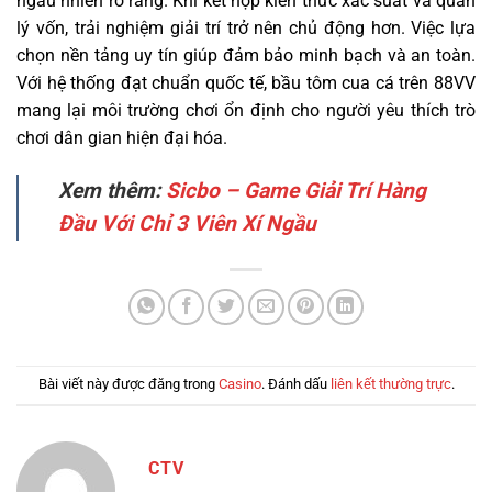
ngẫu nhiên rõ ràng. Khi kết hợp kiến thức xác suất và quản
lý vốn, trải nghiệm giải trí trở nên chủ động hơn. Việc lựa
chọn nền tảng uy tín giúp đảm bảo minh bạch và an toàn.
Với hệ thống đạt chuẩn quốc tế, bầu tôm cua cá trên 88VV
mang lại môi trường chơi ổn định cho người yêu thích trò
chơi dân gian hiện đại hóa.
Xem thêm:
Sicbo – Game Giải Trí Hàng
Đầu Với Chỉ 3 Viên Xí Ngầu
Bài viết này được đăng trong
Casino
. Đánh dấu
liên kết thường trực
.
CTV