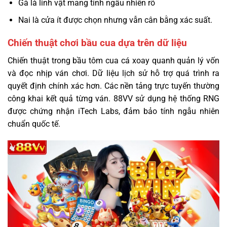
Gà là linh vật mang tính ngẫu nhiên rõ
Nai là cửa ít được chọn nhưng vẫn cân bằng xác suất.
Chiến thuật chơi bầu cua dựa trên dữ liệu
Chiến thuật trong bầu tôm cua cá xoay quanh quản lý vốn
và đọc nhịp ván chơi. Dữ liệu lịch sử hỗ trợ quá trình ra
quyết định chính xác hơn. Các nền tảng trực tuyến thường
công khai kết quả từng ván. 88VV sử dụng hệ thống RNG
được chứng nhận iTech Labs, đảm bảo tính ngẫu nhiên
chuẩn quốc tế.