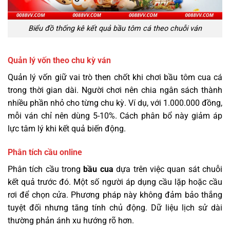
Biểu đồ thống kê kết quả bầu tôm cá theo chuỗi ván
Quản lý vốn theo chu kỳ ván
Quản lý vốn giữ vai trò then chốt khi chơi bầu tôm cua cá
trong thời gian dài. Người chơi nên chia ngân sách thành
nhiều phần nhỏ cho từng chu kỳ. Ví dụ, với 1.000.000 đồng,
mỗi ván chỉ nên dùng 5-10%. Cách phân bổ này giảm áp
lực tâm lý khi kết quả biến động.
Phân tích cầu online
Phân tích cầu trong
bầu cua
dựa trên việc quan sát chuỗi
kết quả trước đó. Một số người áp dụng cầu lặp hoặc cầu
rơi để chọn cửa. Phương pháp này không đảm bảo thắng
tuyệt đối nhưng tăng tính chủ động. Dữ liệu lịch sử dài
thường phản ánh xu hướng rõ hơn.