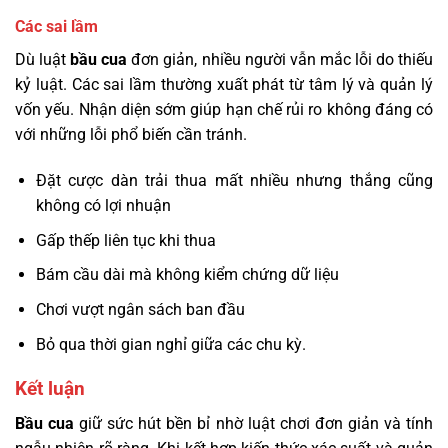
Các sai lầm
Dù luật
bầu cua
đơn giản, nhiều người vẫn mắc lỗi do thiếu
kỷ luật. Các sai lầm thường xuất phát từ tâm lý và quản lý
vốn yếu. Nhận diện sớm giúp hạn chế rủi ro không đáng có
với những lỗi phổ biến cần tránh.
Đặt cược dàn trải thua mất nhiều nhưng thắng cũng
không có lợi nhuận
Gấp thếp liên tục khi thua
Bám cầu dài mà không kiểm chứng dữ liệu
Chơi vượt ngân sách ban đầu
Bỏ qua thời gian nghỉ giữa các chu kỳ.
Kết luận
Bầu cua
giữ sức hút bền bỉ nhờ luật chơi đơn giản và tính