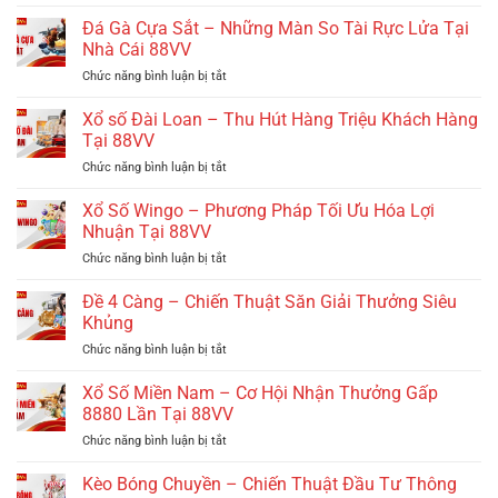
Đá
Kiến
Gà
Đá Gà Cựa Sắt – Những Màn So Tài Rực Lửa Tại
Tạo
Thomo
Sân
Nhà Cái 88VV
88VV
Chơi
ở
Chức năng bình luận bị tắt
–
Giải
Đá
Những
Trí
Gà
Xổ số Đài Loan – Thu Hút Hàng Triệu Khách Hàng
Bí
Tại
Cựa
Mật
Tại 88VV
88VV
Sắt
Của
ở
Chức năng bình luận bị tắt
–
Đấu
Xổ
Những
Trường
số
Xổ Số Wingo – Phương Pháp Tối Ưu Hóa Lợi
Màn
Triệu
Đài
So
Nhuận Tại 88VV
Đô
Loan
Tài
ở
Chức năng bình luận bị tắt
–
Rực
Xổ
Thu
Lửa
Số
Đề 4 Càng – Chiến Thuật Săn Giải Thưởng Siêu
Hút
Tại
Wingo
Hàng
Khủng
Nhà
–
Triệu
Cái
ở
Chức năng bình luận bị tắt
Phương
Khách
88VV
Đề
Pháp
Hàng
4
Xổ Số Miền Nam – Cơ Hội Nhận Thưởng Gấp
Tối
Tại
Càng
Ưu
8880 Lần Tại 88VV
88VV
–
Hóa
ở
Chức năng bình luận bị tắt
Chiến
Lợi
Xổ
Thuật
Nhuận
Số
Kèo Bóng Chuyền – Chiến Thuật Đầu Tư Thông
Săn
Tại
Miền