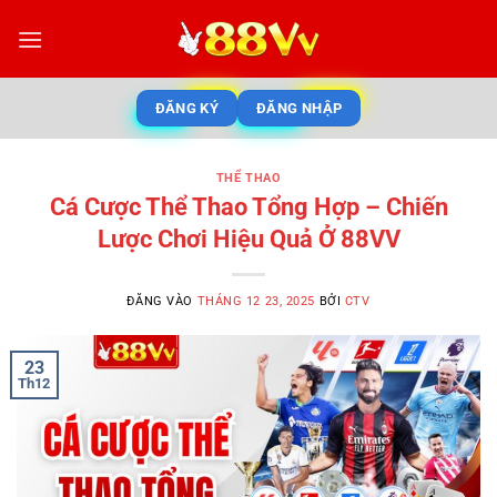
Bỏ
qua
nội
dung
ĐĂNG KÝ
ĐĂNG NHẬP
THỂ THAO
Cá Cược Thể Thao Tổng Hợp – Chiến
Lược Chơi Hiệu Quả Ở 88VV
ĐĂNG VÀO
THÁNG 12 23, 2025
BỞI
CTV
23
Th12