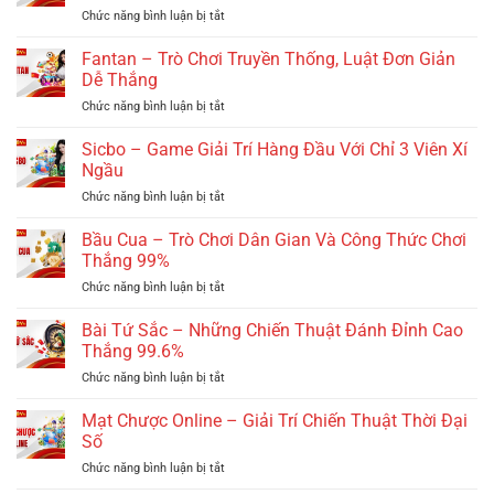
Slot
ở
Chức năng bình luận bị tắt
Sảnh
Chất
Poker
Quay
Lượng
Live
Fantan – Trò Chơi Truyền Thống, Luật Đơn Giản
Hũ
Cao
–
Hiện
Dễ Thắng
Trải
Đại,
ở
Chức năng bình luận bị tắt
Nghiệm
Hiệu
Fantan
Chơi
Ứng
–
Sicbo – Game Giải Trí Hàng Đầu Với Chỉ 3 Viên Xí
Bài
Mượt
Trò
Trực
Ngầu
Mà
Chơi
Tiếp
ở
Chức năng bình luận bị tắt
Truyền
Chuẩn
Sicbo
Thống,
Casino
–
Bầu Cua – Trò Chơi Dân Gian Và Công Thức Chơi
Luật
Game
Đơn
Thắng 99%
Giải
Giản
ở
Chức năng bình luận bị tắt
Trí
Dễ
Bầu
Hàng
Thắng
Cua
Bài Tứ Sắc – Những Chiến Thuật Đánh Đỉnh Cao
Đầu
–
Với
Thắng 99.6%
Trò
Chỉ
ở
Chức năng bình luận bị tắt
Chơi
3
Bài
Dân
Viên
Tứ
Mạt Chược Online – Giải Trí Chiến Thuật Thời Đại
Gian
Xí
Sắc
Và
Số
Ngầu
–
Công
ở
Chức năng bình luận bị tắt
Những
Thức
Mạt
Chiến
Chơi