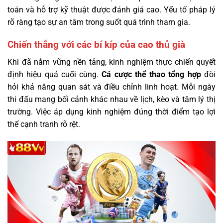
toán và hỗ trợ kỹ thuật được đánh giá cao. Yếu tố pháp lý
rõ ràng tạo sự an tâm trong suốt quá trình tham gia.
Chiến thắng với các bí kíp của cao thủ già
Khi đã nắm vững nền tảng, kinh nghiệm thực chiến quyết
định hiệu quả cuối cùng.
Cá cược thể thao tổng hợp
đòi
hỏi khả năng quan sát và điều chỉnh linh hoạt. Mỗi ngày
thi đấu mang bối cảnh khác nhau về lịch, kèo và tâm lý thị
trường. Việc áp dụng kinh nghiệm đúng thời điểm tạo lợi
thế cạnh tranh rõ rệt.