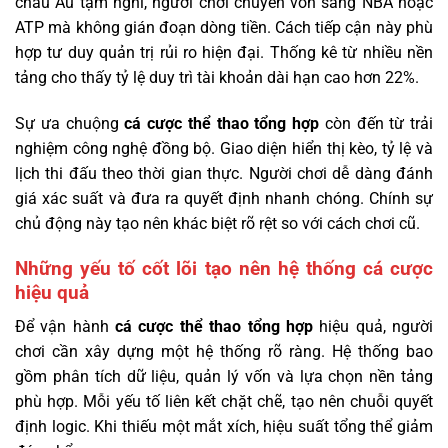
châu Âu tạm nghỉ, người chơi chuyển vốn sang NBA hoặc
ATP mà không gián đoạn dòng tiền. Cách tiếp cận này phù
hợp tư duy quản trị rủi ro hiện đại. Thống kê từ nhiều nền
tảng cho thấy tỷ lệ duy trì tài khoản dài hạn cao hơn 22%.
Sự ưa chuộng
cá cược thể thao tổng hợp
còn đến từ trải
nghiệm công nghệ đồng bộ. Giao diện hiển thị kèo, tỷ lệ và
lịch thi đấu theo thời gian thực. Người chơi dễ dàng đánh
giá xác suất và đưa ra quyết định nhanh chóng. Chính sự
chủ động này tạo nên khác biệt rõ rệt so với cách chơi cũ.
Những yếu tố cốt lõi tạo nên hệ thống cá cược
hiệu quả
Để vận hành
cá cược thể thao tổng hợp
hiệu quả, người
chơi cần xây dựng một hệ thống rõ ràng. Hệ thống bao
gồm phân tích dữ liệu, quản lý vốn và lựa chọn nền tảng
phù hợp. Mỗi yếu tố liên kết chặt chẽ, tạo nên chuỗi quyết
định logic. Khi thiếu một mắt xích, hiệu suất tổng thể giảm